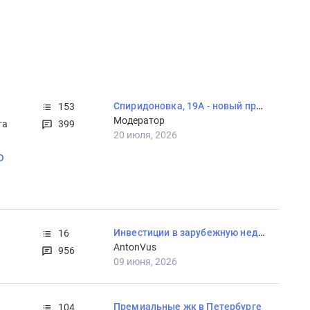
Спиридоновка, 19А - новый проект от MR
153
Модератор
та
399
20 июля, 2026
О
Инвестиции в зарубежную недвижимость
16
AntonVus
956
09 июня, 2026
Премиальные жк в Петербурге
104