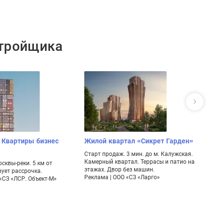
стройщика
 Квартиры бизнес
Жилой квартал «Сикрет Гарден»
С
З
Старт продаж. 3 мин. до м. Калужская.
с
Камерный квартал. Террасы и патио на
сквы-реки. 5 км от
этажах. Двор без машин.
ует рассрочка.
Ви
Реклама | ООО «СЗ «Ларго»
«СЗ «ЛСР. Объект-М»
ст
са
– 
Ре