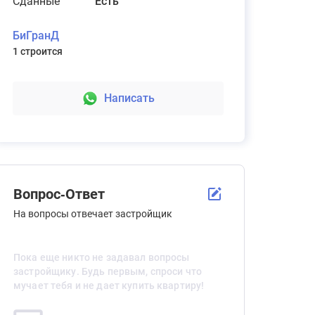
Сданные
Есть
БиГранД
1 строится
Взыскание неустойки за просрочку
передачи квартиры
без % от выигрыша
Написать
Подробнее
Вопрос-Ответ
На вопросы отвечает застройщик
Пока еще никто не задавал вопросы
застройщику. Будь первым, спроси что
мучает тебя и не дает купить квартиру!