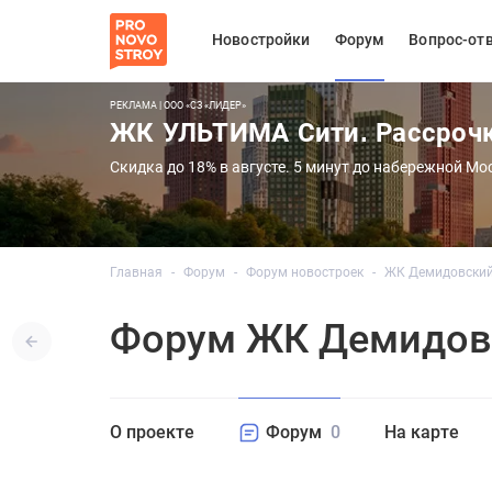
Новостройки
Форум
Вопрос-от
РЕКЛАМА | ООО «СЗ «ЛИДЕР»
ЖК УЛЬТИМА Сити. Рассроч
Скидка до 18% в августе. 5 минут до набережной Мо
Главная
Форум
Форум новостроек
ЖК Демидовски
Форум ЖК Демидов
О проекте
Форум
0
На карте