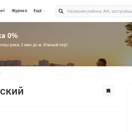
вет
Журнал
Eщё
ка 0%
сквы-реки, 2 мин до м. Южный порт.
й
ский