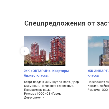
Спецпредложения от за
ера —
ЖК «ОКТАРИН». Квартиры
ЖК ЗИЛАРТ.
бизнес-класса.
класса
упке
Старт продаж. 30 минут до моря. Двор
Набережная Мо
опарк 17га,
без машин. Приватная территория.
Кремля. Действ
Панорамные виды.
Реклама | ООО 
н
Реклама | ООО «СЗ «Город
Девелопмент»