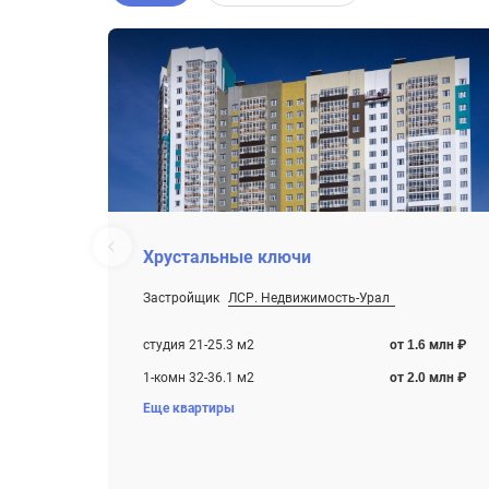
Хрустальные ключи
Застройщик
ЛСР. Недвижимость-Урал
От 1.6 млн ₽
Строится , есть сданные корпуса
студия 21-25.3 м2
от 1.6 млн ₽
1-комн 32-36.1 м2
от 2.0 млн ₽
Еще квартиры
2-комн 52-54.7 м2
от 3.3 млн ₽
3-комн 81 м2
от 4.9 млн ₽