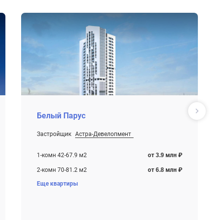
Белый Парус
Застройщик
Астра-Девелопмент
От 3.9 млн ₽
Строится , есть сданные корпуса
1-комн 42-67.9 м2
от 3.9 млн ₽
2-комн 70-81.2 м2
от 6.8 млн ₽
Еще квартиры
3-комн 94-99.7 м2
от 7.8 млн ₽
4-комн+ 117-128.2 м2
от 9.5 млн ₽