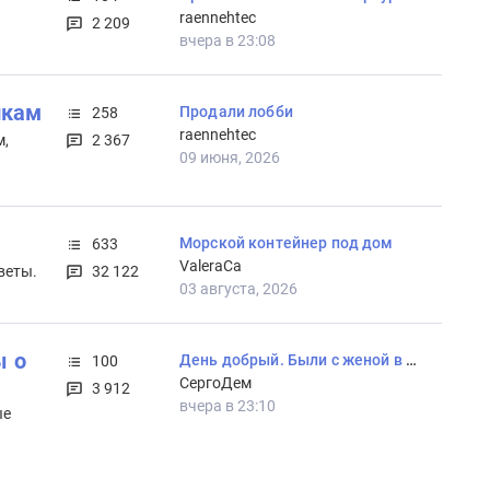
raennehtec
2 209
вчера в 23:08
йкам
Продали лобби
258
raennehtec
м,
2 367
09 июня, 2026
Морской контейнер под дом
633
ValeraCa
веты.
32 122
03 августа, 2026
ы о
День добрый. Были с женой в Санкт-Петербурге, почти месяц, и влюбились в этот город.
100
СергоДем
3 912
вчера в 23:10
ые