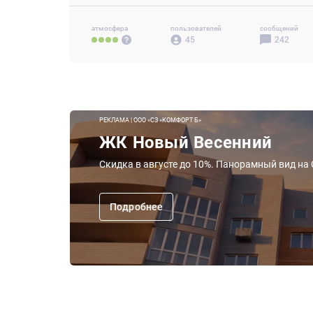
атмосфера
пользователей
сообщений
45
242
РЕКЛАМА | ООО «СЗ «КОМФОРТ Б»
ЖК Новый Весенний
Скидка в августе до 10%. Панорамный вид на
Подробнее