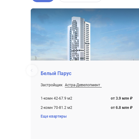
Белый Парус
Застройщик
Астра-Девелопмент
От 3.9 млн ₽
Строится , есть сданные корпуса
1-комн 42-67.9 м2
от 3.9 млн ₽
2-комн 70-81.2 м2
от 6.8 млн ₽
Еще квартиры
3-комн 94-99.7 м2
от 7.8 млн ₽
4-комн+ 117-128.2 м2
от 9.5 млн ₽