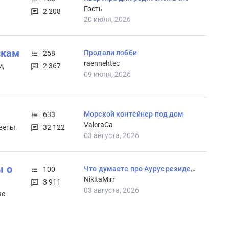
Гость
2 208
20 июля, 2026
йкам
Продали лобби
258
raennehtec
м,
2 367
09 июня, 2026
Морской контейнер под дом
633
ValeraCa
веты.
32 122
03 августа, 2026
ы о
Что думаете про Аурус резиденции?
100
NikitaMirr
3 911
03 августа, 2026
ые