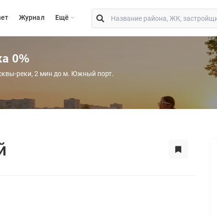
вет
Журнал
Eщё
ка 0%
сквы-реки, 2 мин до м. Южный порт.
й