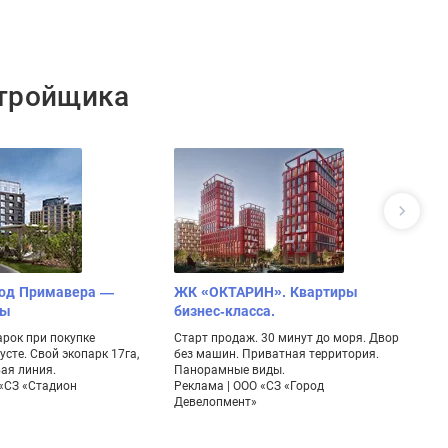
стройщика
род Примавера —
ЖК «ОКТАРИН». Квартиры
Ж
ны
бизнес-класса.
Ст
Ка
арок при покупке
Старт продаж. 30 минут до моря. Двор
эт
усте. Свой экопарк 17га,
без машин. Приватная территория.
Ре
ая линия.
Панорамные виды.
 «СЗ «Стадион
Реклама | ООО «СЗ «Город
Девелопмент»