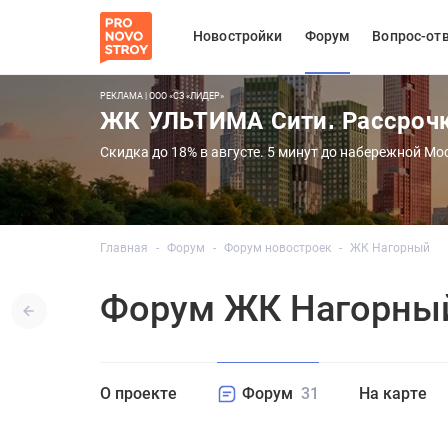
Новостройки
Форум
Вопрос-от
РЕКЛАМА | ООО «СЗ «ЛИДЕР»
ЖК УЛЬТИМА Сити. Рассроч
Скидка до 18% в августе. 5 минут до набережной Мо
Главная
Форум
Форум новостроек
ЖК Нагорный
Форум ЖК Нагорны
О проекте
Форум
31
На карте