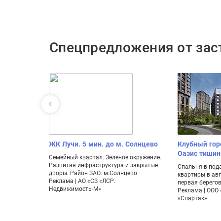
Спецпредложения от за
бизнес
ЖК Лучи. 5 мин. до м. Солнцево
Клубный го
Оазис тиши
Семейный квартал. Зеленое окружение.
Развитая инфраструктура и закрытые
 км от
Спальня в под
дворы. Район ЗАО. м.Солнцево
ка.
квартиры в авг
Реклама | АО «СЗ «ЛСР.
ъект-М»
первая берегов
Недвижимость-М»
Реклама | ООО
«Спартак»