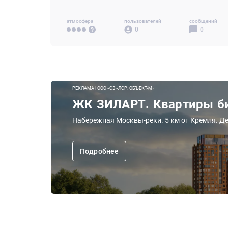
атмосфера
пользователей
сообщений
0
0
РЕКЛАМА | ООО «СЗ «ЛСР. ОБЪЕКТ-М»
ЖК ЗИЛАРТ. Квартиры би
Набережная Москвы-реки. 5 км от Кремля. Де
Подробнее