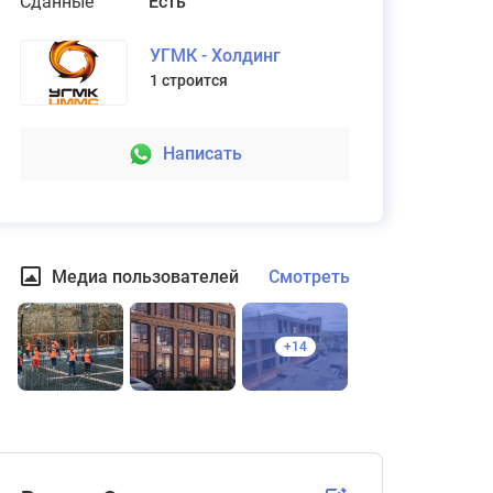
Сданные
Есть
УГМК - Холдинг
1 строится
Взыскание неустойки за просрочку
передачи квартиры
без % от выигрыша
Написать
Подробнее
Медиа пользователей
Смотреть
+14