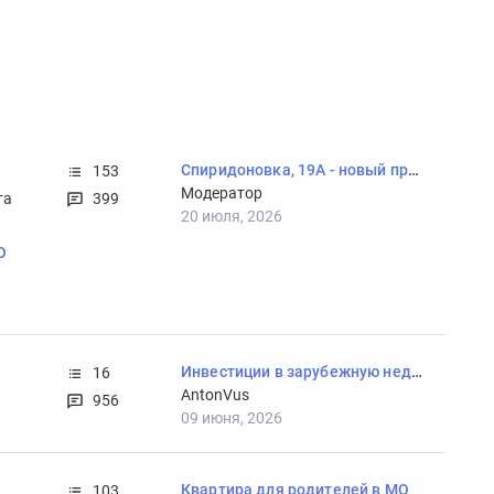
Спиридоновка, 19А - новый проект от MR
153
Модератор
та
399
20 июля, 2026
О
Инвестиции в зарубежную недвижимость
16
AntonVus
956
09 июня, 2026
Квартира для родителей в МО
103