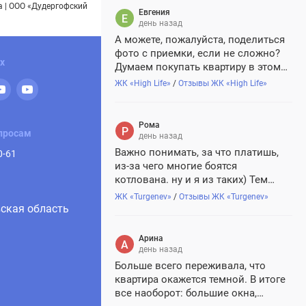
 | ООО «Дудергофский
Евгения
день назад
А можете, пожалуйста, поделиться
фото с приемки, если не сложно?
х
Думаем покупать квартиру в этом
жк, хочется понимать, с чем
ЖК «High Life»
/
Отзывы ЖК «High Life»
придется иметь дело, так сказать)))
🥰
Рома
просам
день назад
Важно понимать, за что платишь,
0-61
из-за чего многие боятся
котлована. ну и я из таких) Тем
более когда за ту же стоимость
ЖК «Turgenev»
/
Отзывы ЖК «Turgenev»
практически можно найти вариант
ская область
надежнее. В Turgenev понравилось,
что квартиры с отделкой уже
Арина
готовые, качественные
день назад
натуральные...
Больше всего переживала, что
квартира окажется темной. В итоге
все наоборот: большие окна,