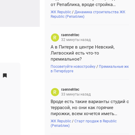
от Репаблика, вроде стройка
идет,изменения видны.
ЖК Republic
/
Динамика строительства ЖК
Republic (Репаблик)
raennehtec
32 минуты назад
А в Питере в центре Невский,
Лигвоский есть что-то
премиальное?
Посоветуйте новостройку
/
Премиальные жк
в Петербурге
raennehtec
33 минуты назад
Вроде есть такие варианты студий с
террасой, но они как горячие
пирожки, всем хочется иметь
приватное пространство на свежем
ЖК Republic
/
Старт продаж в Republic
воздухе
(Репаблик)