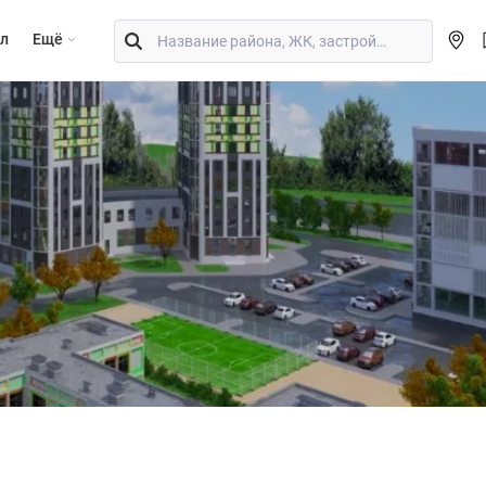
л
Eщё