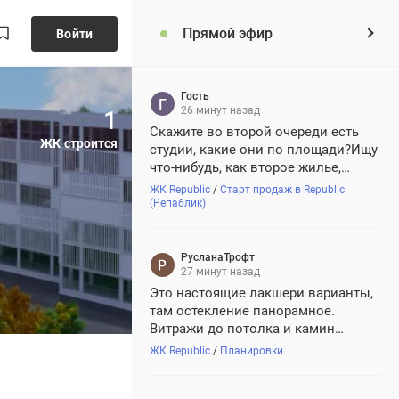
Прямой эфир
Войти
Гость
26 минут назад
1
Скажите во второй очереди есть
ЖК строится
студии, какие они по площади?Ищу
что-нибудь, как второе жилье,
ближе к работе
ЖК Republic
/
Старт продаж в Republic
(Репаблик)
РусланаТрофт
27 минут назад
Это настоящие лакшери варианты,
там остекление панорамное.
Витражи до потолка и камин
конечно на дровах, у них
ЖК Republic
/
Планировки
отдельный дымоход, по проекту
сразу заложен, так что все в реале,