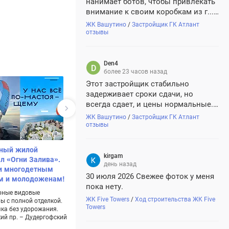
нанимает ботов, чтобы привлекать
внимание к своим коробкам из г...
и палок. Осторожно, не ведитесь
ЖК Вашутино
/
Застройщик ГК Атлант
отзывы
Den4
более 23 часов назад
Этот застройщик стабильно
задерживает сроки сдачи, но
всегда сдает, и цены нормальные.
Плюс аккредитован во всех
ЖК Вашутино
/
Застройщик ГК Атлант
крупных банках. Думаю, все будет
отзывы
хорошо.
ный жилой
Коттеджный поселок
Проект биз
kirgam
л «Огни Залива».
Цветочный
БФА-Девел
день назад
и многодетным
Коттеджный поселок в
Клубный дом 
30 июля 2026 Свежее фоток у меня
м и молодоженам!
окружении леса с
96 квартир р
пока нету.
панорамным видом на
Большие мет
рные видовые
окрестности и реку с
камины.
ЖК Five Towers
/
Ход строительства ЖК Five
ы с полной отделкой.
родниковой водой
Реклама | АО
Towers
ка без удорожания.
Реклама | test
Девелопмент
ий пр. – Дудергофский