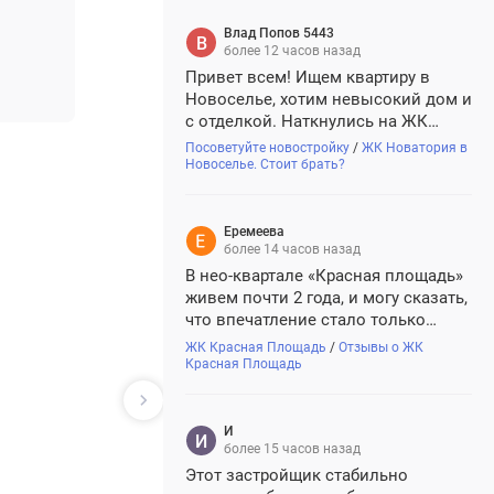
Влад Попов 5443
более 12 часов назад
Привет всем! Ищем квартиру в
Новоселье, хотим невысокий дом и
с отделкой. Наткнулись на ЖК
Новатория. Проект симпатичный,
Посоветуйте новостройку
/
ЖК Новатория в
кирпич-монолит, но смущает, что
Новоселье. Стоит брать?
застройщик Новастрой для Питера
новый. Кто-нибудь уже брал там?
Как у них со сроками, строят...
Еремеева
более 14 часов назад
В нео-квартале «Красная площадь»
живем почти 2 года, и могу сказать,
что впечатление стало только
лучше! Самое классное, что район
ЖК Красная Площадь
/
Отзывы о ЖК
не стоит на месте. Уже давно
Красная Площадь
работают магазины, клиника
Екатерининская, хорошая школа и
секции. Людей становится бол...
И
И
более 15 часов назад
Этот застройщик стабильно