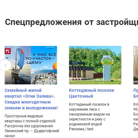
Спецпредложения от застройщ
Семейный жилой
Коттеджный поселок
Пр
квартал «Огни Залива».
Цветочный
Б
Скидки многодетным
Коттеджный поселок в
Кл
семьям и молодоженам!
окружении леса с
96
панорамным видом на
Бо
Просторные видовые
окрестности и реку с
ка
квартиры с полной отделкой.
родниковой водой
Ре
Рассрочка без удорожания.
Реклама | test
Де
Ленинский пр. – Дудергофский
канал