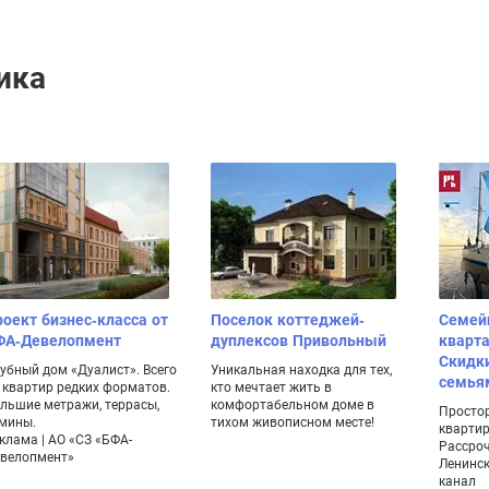
ика
оект бизнес-класса от
Поселок коттеджей-
Семей
ФА-Девелопмент
дуплексов Привольный
кварта
Скидк
убный дом «Дуалист». Всего
Уникальная находка для тех,
семья
 квартир редких форматов.
кто мечтает жить в
льшие метражи, террасы,
комфортабельном доме в
Просто
мины.
тихом живописном месте!
квартир
клама | АО «СЗ «БФА-
Рассроч
велопмент»
Ленинск
канал