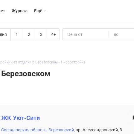
вет
Журнал
Eщё
дия
1
2
3
4+
Цена от
до
ройки без отделки в Березовском - 1 новостройка
в Березовском
ЖК
Уют-Сити
Свердловская область,
Березовский,
пр. Александровский, 3