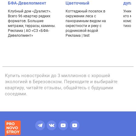
БФА-Девелопмент
Цветочный
дупле
Клубный дом «Дуалист».
Коттеджный поселок в
Уникал
Всего 96 квартир редких
окружении леса с
кто ме
форматов. Большие
панорамным видом на
комфор
й
метражи, террасы, камины.
окрестности и реку с
тихом 
2
Реклама | АО «СЗ «БФА-
родниковой водой
Девелопмент»
Реклама | test
Купить новостройки до 3 миллионов с хорошей
экологией в Березовском. Переходите и выбирайте
квартиру, читайте отзывы, общайтесь с будущими
соседями.