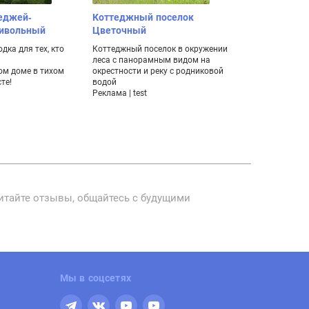
еджей-
Коттеджный поселок
Семейный ж
ривольный
Цветочный
«Огни Залив
многодетны
дка для тех, кто
Коттеджный поселок в окружении
молодожен
леса с панорамным видом на
м доме в тихом
окрестности и реку с родниковой
Просторные в
те!
водой
полной отделк
Реклама | test
удорожания. Л
Дудергофский
Реклама | ООО
проект»
читайте отзывы, общайтесь с будущими
Мы в соцсетях