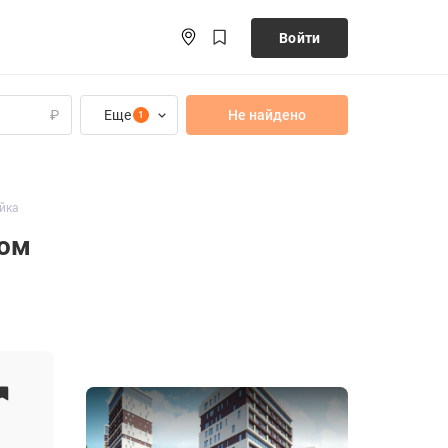
Войти
Еще
Не найдено
₽
1
ойка
ком