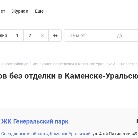
вет
Журнал
Eщё
дия
1
2
3
4+
Цена от
до
Новостройки до 2 миллионов без отделки в Каменске-Уральском - 1 новостр
ов без отделки в Каменске-Уральс
ЖК
Генеральский парк
Свердловская область,
Каменск-Уральский,
ул. 4-ой Пятилетки, 49