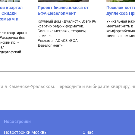
ой квартал
Проект бизнес-класса от
Поселок котт
. Скидки
БФА-Девелопмент
дуплексов П
семьям и
Клубный дом «Дуалист». Всего 96
Уникальная нахо
квартир редких форматов.
мечтает жить в
Большие метражи, террасы,
комфортабельно
вые квартиры с
камины.
живописном мес
 Рассрочка без
Реклама | АО «СЗ «БФА-
нский пр. –
Девелопмент»
нал
удергофский
и в Каменске-Уральском. Переходите и выбирайте квартиру, 
Новостройки
Новостройки Москвы
О нас