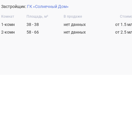
Застройщик:
ГК «Солнечный Дом»
Комнат
Площадь, м²
В продаже
Стоим
1-комн
38 - 38
нет данных
от 1.5 м
2-комн
58 - 66
нет данных
от 2.5 м