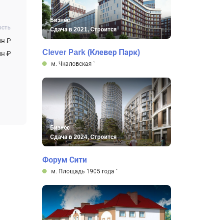
Бизнес
ость
Сдача в 2021, Строится
лн ₽
Clever Park (Клевер Парк)
лн ₽
м. Чкаловская
`
Бизнес
Сдача в 2024, Строится
Форум Сити
м. Площадь 1905 года
`