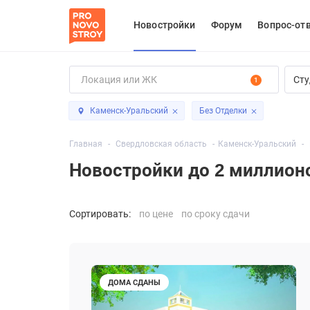
Новостройки
Форум
Вопрос-от
Сту
1
Каменск-Уральский
Без Отделки
Главная
Свердловская область
Каменск-Уральский
Новостройки до 2 миллион
Сортировать:
по цене
по сроку сдачи
ДОМА СДАНЫ