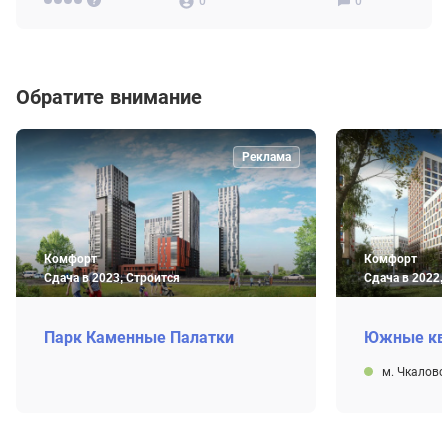
0
0
Обратите внимание
Реклама
Комфорт
Комфорт
Сдача в 2023, Строится
Сдача в 2022,
Парк Каменные Палатки
Южные кв
м. Чкалов