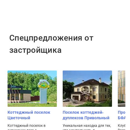
Спецпредложения от
застройщика
Коттеджный поселок
Поселок коттеджей-
Проек
Цветочный
дуплексов Привольный
БФА-Д
Коттеджный поселок в
Уникальная находка для тех,
Клубны