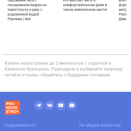
окружении леса с
кто мечтает жить в
Всего 
панорамным видом на
комфортабельном доме в
формат
окрестности и реку с
тихом живописном месте!
метраж
родниковой водой
Реклам
.
Реклама | test
Девело
Купить новостройки до 2 миллионов с отделкой в
Каменске-Уральском. Переходите и выбирайте квартиру,
читайте отзывы, общайтесь с будущими соседями.
Недвижимость
По общим вопросам