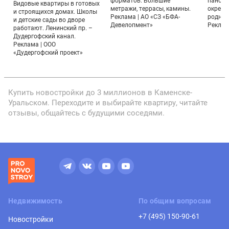
форматов. Большие
панора
Видовые квартиры в готовых
метражи, террасы, камины.
окрестн
и строящихся домах. Школы
Реклама | АО «СЗ «БФА-
родник
и детские сады во дворе
Девелопмент»
Реклама
работают. Ленинский пр. –
Дудергофский канал.
Реклама | ООО
«Дудергофский проект»
Купить новостройки до 3 миллионов в Каменске-
Уральском. Переходите и выбирайте квартиру, читайте
отзывы, общайтесь с будущими соседями.
Недвижимость
По общим вопросам
+7 (495) 150-90-61
Новостройки