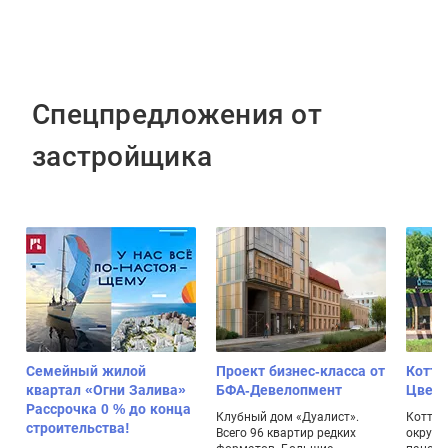
Спецпредложения от
застройщика
Семейный жилой
Проект бизнес-класса от
Котте
квартал «Огни Залива»
БФА-Девелопмент
Цвет
Рассрочка 0 % до конца
,
Клубный дом «Дуалист».
Коттед
строительства!
Всего 96 квартир редких
окруже