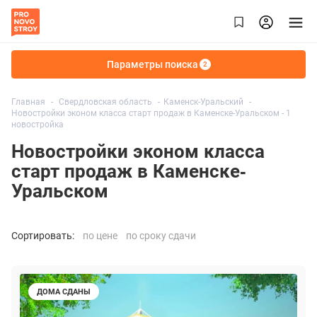
Параметры поиска
2
Главная
Свердловская область
Каменск-Уральский
Новостройки эконом класса старт продаж в Каменске-Уральском - 1
новостройка
Новостройки эконом класса
старт продаж в Каменске-
Уральском
Сортировать:
по цене
по сроку сдачи
ДОМА СДАНЫ