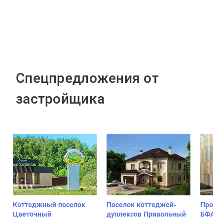
Спецпредложения от
застройщика
Коттеджный поселок
Поселок коттеджей-
Проек
Цветочный
дуплексов Привольный
БФА-Д