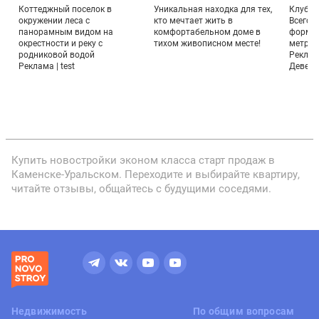
а
Коттеджный поселок в
Уникальная находка для тех,
Клубны
окружении леса с
кто мечтает жить в
Всего 
панорамным видом на
комфортабельном доме в
формат
х
окрестности и реку с
тихом живописном месте!
метраж
родниковой водой
Реклам
Реклама | test
Девело
Купить новостройки эконом класса старт продаж в
Каменске-Уральском. Переходите и выбирайте квартиру,
читайте отзывы, общайтесь с будущими соседями.
Недвижимость
По общим вопросам