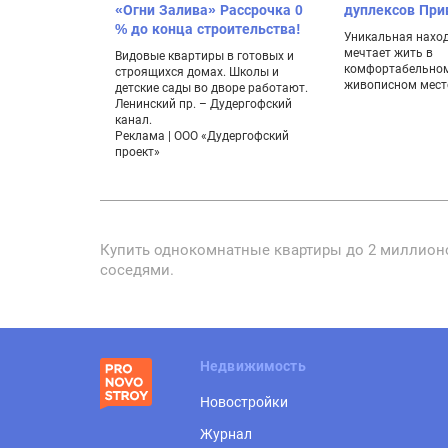
«Огни Залива» Рассрочка 0
дуплексов Пр
% до конца строительства!
Уникальная находк
мечтает жить в
Видовые квартиры в готовых и
комфортабельном
строящихся домах. Школы и
живописном мест
детские сады во дворе работают.
Ленинский пр. – Дудергофский
канал.
Реклама | ООО «Дудергофский
проект»
Купить однокомнатные квартиры до 2 миллионо
соседями.
Недвижимость
Новостройки
Журнал