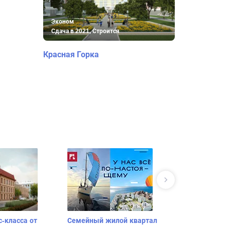
Эконом
Сдача в 2021, Строится
Красная Горка
с-класса от
Семейный жилой квартал
Поселок ко