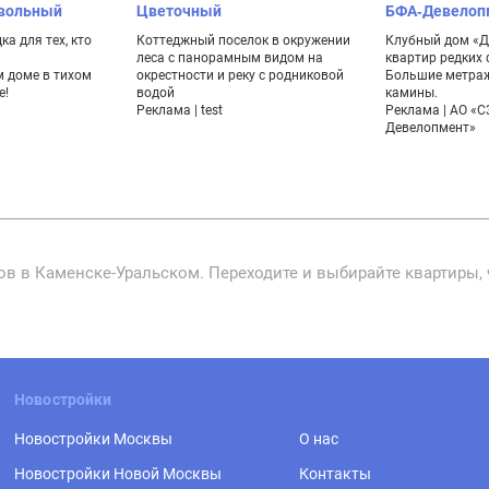
ивольный
Цветочный
БФА-Девелоп
а для тех, кто
Коттеджный поселок в окружении
Клубный дом «Ду
леса с панорамным видом на
квартир редких
 доме в тихом
окрестности и реку с родниковой
Большие метраж
е!
водой
камины.
Реклама | test
Реклама | АО «С
Девелопмент»
в в Каменске-Уральском. Переходите и выбирайте квартиры, 
Новостройки
Новостройки Москвы
О нас
Новостройки Новой Москвы
Контакты