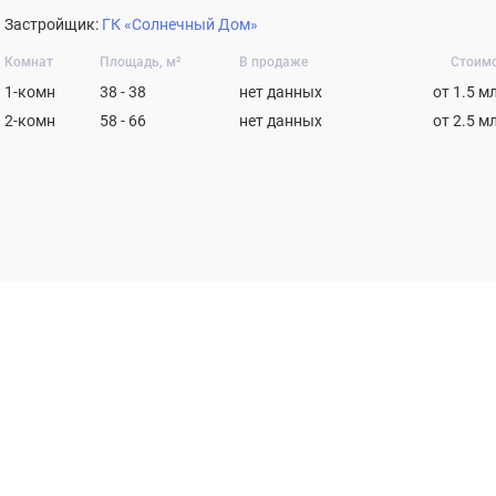
Застройщик:
ГК «Солнечный Дом»
Комнат
Площадь, м²
В продаже
Стоим
1-комн
38 - 38
нет данных
от 1.5 м
2-комн
58 - 66
нет данных
от 2.5 м