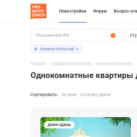
Новостройки
Форум
Вопрос-от
Сту
1
Каменск-Уральский
Главная
Свердловская область
Каменск-Уральский
Однокомнатные квартиры д
Сортировать:
по цене
по сроку сдачи
ДОМА СДАНЫ