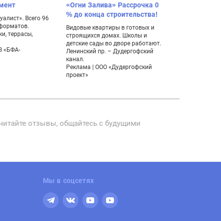
мент
«Огни Залива» Рассрочка 0
дуплексов 
% до конца строительства!
алист». Всего 96
Уникальная нах
 форматов.
мечтает жить 
Видовые квартиры в готовых и
и, террасы,
комфортабель
строящихся домах. Школы и
живописном м
детские сады во дворе работают.
З «БФА-
Ленинский пр. – Дудергофский
канал.
Реклама | ООО «Дудергофский
проект»
читайте отзывы, общайтесь с будущими
Мы в соцсетях