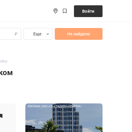
Войти
Еще
Не найдено
₽
ойка
ском
РЕКЛАМА | ООО «СЗ «СТАДИОН «СПАРТАК»