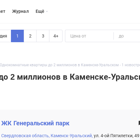
вет
Журнал
Eщё
дия
1
2
3
4+
Цена от
до
Однокомнатные квартиры до 2 миллионов в Каменске-Уральском - 1 новостр
о 2 миллионов в Каменске-Ураль
ЖК
Генеральский парк
Свердловская область,
Каменск-Уральский,
ул. 4-ой Пятилетки, 49