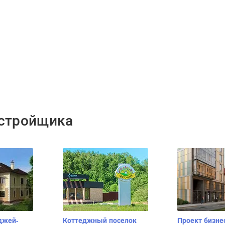
астройщика
джей-
Коттеджный поселок
Проект бизне