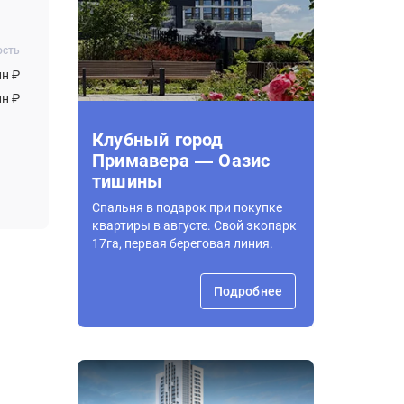
ость
лн ₽
лн ₽
Клубный город
Примавера — Оазис
тишины
Спальня в подарок при покупке
квартиры в августе. Свой экопарк
17га, первая береговая линия.
Подробнее