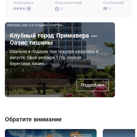
Атмосфера
Пользователей
Сообщений
0
0
РЕКЛАМА | ООО «СЗ «СТАДИОН «СПАРТАК»
Клубный город Примавера —
Оазис тишины
Спальня в подарок при покупке квартиры в
августе. Свой экопарк 17га, первая
береговая линия.
Подробнее
Обратите внимание