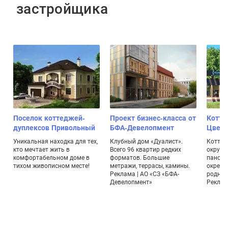
застройщика
Поселок коттеджей-
Проект бизнес-класса от
Котте
дуплексов Привольный
БФА-Девелопмент
Цвет
Уникальная находка для тех,
Клубный дом «Дуалист».
Коттед
кто мечтает жить в
Всего 96 квартир редких
окруже
комфортабельном доме в
форматов. Большие
панора
тихом живописном месте!
метражи, террасы, камины.
окрестн
Реклама | АО «СЗ «БФА-
родник
.
Девелопмент»
Реклама