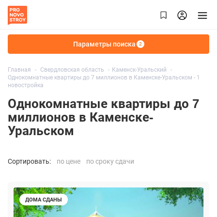
Параметры поиска
2
Главная
Свердловская область
Каменск-Уральский
Однокомнатные квартиры до 7 миллионов в Каменске-Уральском - 1
новостройка
Однокомнатные квартиры до 7
миллионов в Каменске-
Уральском
Сортировать:
по цене
по сроку сдачи
ДОМА СДАНЫ