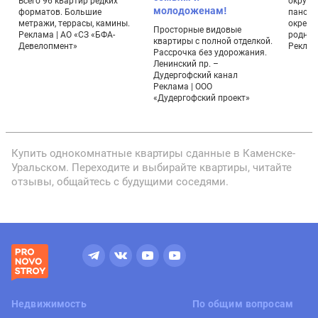
Всего 96 квартир редких
окруже
молодоженам!
форматов. Большие
панора
метражи, террасы, камины.
окрестн
Просторные видовые
Реклама | АО «СЗ «БФА-
родник
квартиры с полной отделкой.
Девелопмент»
Реклама
Рассрочка без удорожания.
Ленинский пр. –
Дудергофский канал
Реклама | ООО
«Дудергофский проект»
Купить однокомнатные квартиры сданные в Каменске-
Уральском. Переходите и выбирайте квартиры, читайте
отзывы, общайтесь с будущими соседями.
Недвижимость
По общим вопросам