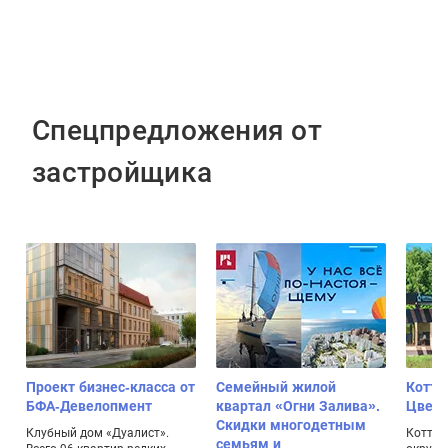
Спецпредложения от
застройщика
Проект бизнес-класса от
Семейный жилой
Котте
БФА-Девелопмент
квартал «Огни Залива».
Цвет
Скидки многодетным
,
Клубный дом «Дуалист».
Коттед
семьям и