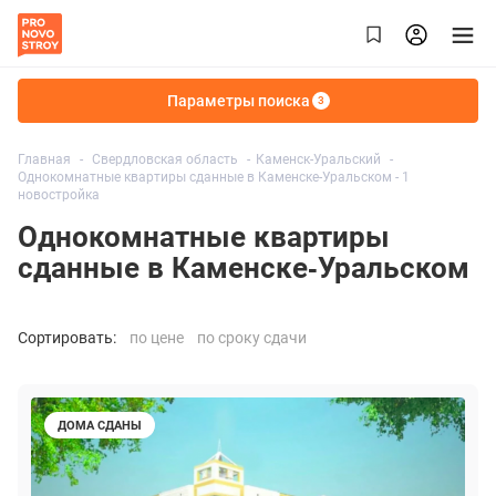
Параметры поиска
3
Главная
Свердловская область
Каменск-Уральский
Однокомнатные квартиры сданные в Каменске-Уральском - 1
новостройка
Однокомнатные квартиры
сданные в Каменске-Уральском
Сортировать:
по цене
по сроку сдачи
ДОМА СДАНЫ