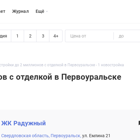
вет
Журнал
Eщё
дия
1
2
3
4+
Цена от
до
тройки до 2 миллионов с отделкой в Первоуральске - 1 новостройка
в с отделкой в Первоуральске
ЖК
Радужный
Свердловская область,
Первоуральск,
ул. Емлина 21