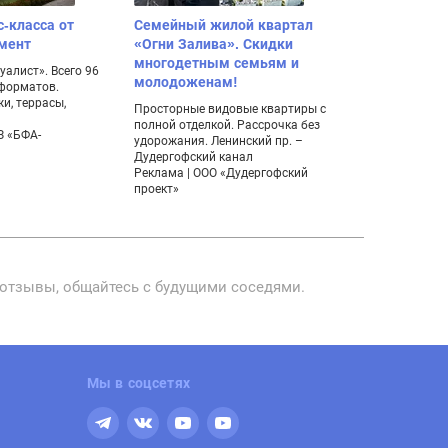
с-класса от
Семейный жилой квартал
Поселок ко
мент
«Огни Залива». Скидки
дуплексов 
многодетным семьям и
алист». Всего 96
Уникальная нах
молодоженам!
 форматов.
мечтает жить 
и, террасы,
комфортабель
Просторные видовые квартиры с
живописном м
полной отделкой. Рассрочка без
З «БФА-
удорожания. Ленинский пр. –
Дудергофский канал
Реклама | ООО «Дудергофский
проект»
е отзывы, общайтесь с будущими соседями.
Мы в соцсетях