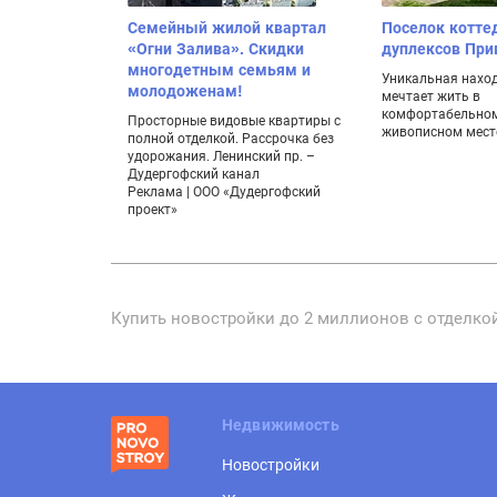
Семейный жилой квартал
Поселок котте
«Огни Залива». Скидки
дуплексов Пр
многодетным семьям и
Уникальная находк
молодоженам!
мечтает жить в
комфортабельном
Просторные видовые квартиры с
живописном мест
полной отделкой. Рассрочка без
удорожания. Ленинский пр. –
Дудергофский канал
Реклама | ООО «Дудергофский
проект»
Купить новостройки до 2 миллионов с отделкой
Недвижимость
Новостройки