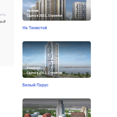
Эконом
ость
Сдача в 2021, Строится
лн ₽
На Тенистой
Комфорт
Сдача в 2022, Строится
Белый Парус