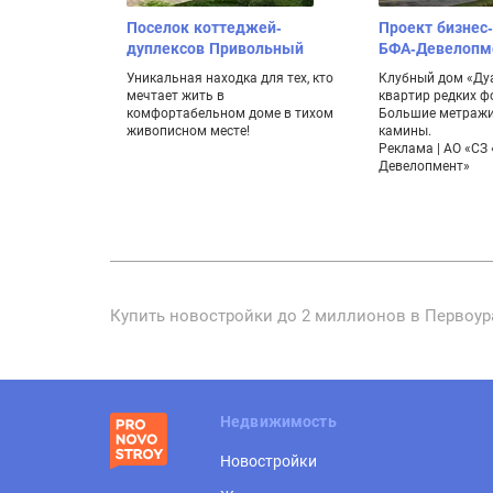
Поселок коттеджей-
Проект бизнес-
дуплексов Привольный
БФА-Девелопм
Уникальная находка для тех, кто
Клубный дом «Дуа
мечтает жить в
квартир редких ф
комфортабельном доме в тихом
Большие метражи,
живописном месте!
камины.
Реклама | АО «СЗ
Девелопмент»
Купить новостройки до 2 миллионов в Первоура
Недвижимость
Новостройки