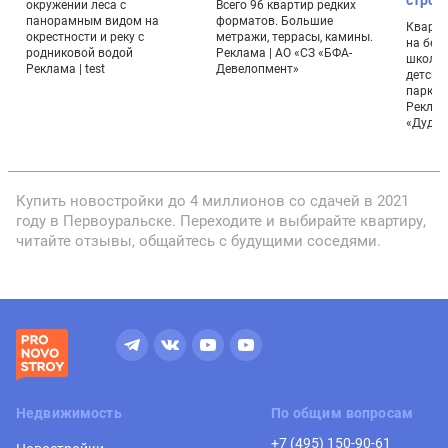
строя
окружении леса с
Всего 96 квартир редких
панорамным видом на
форматов. Большие
Кварти
окрестности и реку с
метражи, террасы, камины.
на бере
родниковой водой
Реклама | АО «СЗ «БФА-
школы 
Реклама | test
Девелопмент»
детски
парк, к
Реклам
«Дудер
Купить новостройки до 4 миллионов со сдачей в 2021
году в Первоуральске. Переходите и выбирайте квартиру,
читайте отзывы, общайтесь с будущими соседями.
Недвижимость
По общим вопросам
+7 (495) 150-90-61