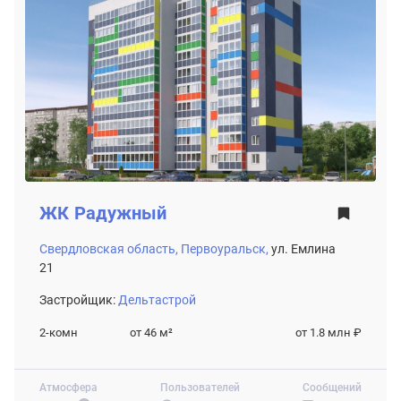
ЖК
Радужный
Свердловская область,
Первоуральск,
ул. Емлина
21
Застройщик:
Дельтастрой
2-комн
от 46
м²
от 1.8 млн ₽
Атмосфера
Пользователей
Сообщений