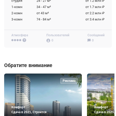
студия
24 - 27
м²
от 1.2 млн ₽
1-комн
34 - 47
м²
от 1.7 млн ₽
2-комн
от 43
м²
от 2.2 млн ₽
3-комн
74 - 84
м²
от 3.4 млн ₽
Атмосфера
Пользователей
Сообщений
0
0
Обратите внимание
Реклама
Комфорт
Комфорт
Сдача в 2021, Строится
Сдача в 2021,