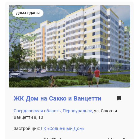
ДОМА СДАНЫ
ЖК
Дом на Сакко и Ванцетти
Свердловская область,
Первоуральск,
ул. Сакко и
Ванцетти 8, 10
Застройщик:
ГК «Солнечный Дом»