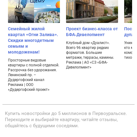
Семейный жилой
Проект бизнес-класса от
Посел
квартал «Огни Залива».
БФА-Девелопмент
дупле
Скидки многодетным
Клубный дом «Дуалист».
Уникал
семьям и
Всего 96 квартир редких
кто ме
молодоженам!
форматов. Большие
комфор
метражи, террасы, камины.
тихом 
Просторные видовые
Реклама | АО «СЗ «БФА-
квартиры с полной отделкой.
Девелопмент»
Рассрочка без удорожания.
Ленинский пр. –
Дудергофский канал
Реклама | ООО
«Дудергофский проект»
Купить новостройки до 5 миллионов в Первоуральске.
Переходите и выбирайте квартиру, читайте отзывы,
общайтесь с будущими соседями.