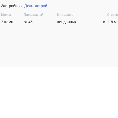
Застройщик:
Дельтастрой
Комнат
Площадь, м²
В продаже
Стоим
2-комн
от 46
нет данных
от 1.8 м