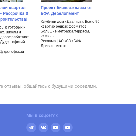
лой квартал
Проект бизнес-класса от
Поселок ко
» Рассрочка 0
БФА-Девелопмент
дуплексов 
троительства!
Клубный дом «Дуалист». Всего 96
Уникальная нах
квартир редких форматов.
мечтает жить 
ры в готовых и
Большие метражи, террасы,
комфортабель
ах. Школы и
камины.
живописном м
 дворе работают.
Реклама | АО «СЗ «БФА-
– Дудергофский
Девелопмент»
«Дудергофский
йте отзывы, общайтесь с будущими соседями.
Мы в соцсетях