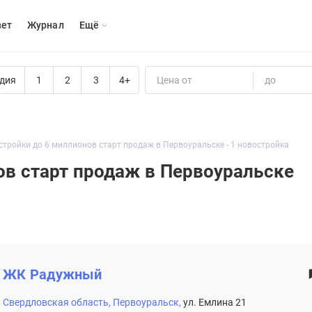
вет
Журнал
Eщё
дия
1
2
3
4+
Цена от
до
тройки до 6 миллионов старт продаж в Первоуральске - 1 новостройка
ов старт продаж в Первоуральске
ЖК
Радужный
Свердловская область,
Первоуральск,
ул. Емлина 21