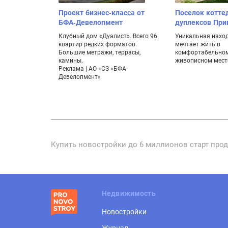
Проект бизнес-класса от
Поселок котте
БФА-Девелопмент
дуплексов Пр
Клубный дом «Дуалист». Всего 96
Уникальная находк
квартир редких форматов.
мечтает жить в
Большие метражи, террасы,
комфортабельном
камины.
живописном мест
Реклама | АО «СЗ «БФА-
Девелопмент»
Купить новостройки до 6 миллионов старт прод
Недвижимость
Новостройки
Журнал