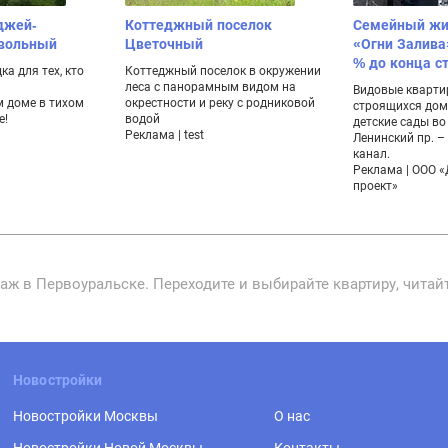
джей-
Коттеджный поселок
Семейный жи
ивольный
Цветочный
«Огни Залива
% до конца с
а для тех, кто
Коттеджный поселок в окружении
леса с панорамным видом на
Видовые кварти
 доме в тихом
окрестности и реку с родниковой
строящихся дом
е!
водой
детские сады во
Реклама | test
Ленинский пр. 
канал.
Реклама | ООО 
проект»
аж в Первоуральске. Переходите и выбирайте квартиру, чита
Новостройки
Новостройки Москвы
О нас
Новостройки Новой Москвы
Контакты