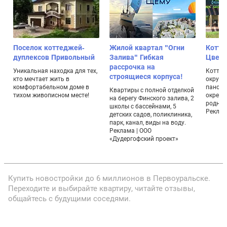
т
Поселок коттеджей-
Жилой квартал "Огни
Котте
дуплексов Привольный
Залива" Гибкая
Цвет
рассрочка на
Уникальная находка для тех,
Коттед
строящиеся корпуса!
кто мечтает жить в
окруже
комфортабельном доме в
панора
Квартиры с полной отделкой
тихом живописном месте!
окрестн
на берегу Финского залива, 2
родник
школы с бассейнами, 5
Реклама
детских садов, поликлиника,
парк, канал, виды на воду.
Реклама | ООО
«Дудергофский проект»
Купить новостройки до 6 миллионов в Первоуральске.
Переходите и выбирайте квартиру, читайте отзывы,
общайтесь с будущими соседями.