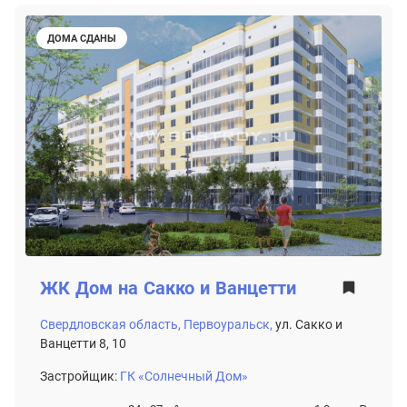
ДОМА СДАНЫ
ЖК
Дом на Сакко и Ванцетти
Свердловская область,
Первоуральск,
ул. Сакко и
Ванцетти 8, 10
Застройщик:
ГК «Солнечный Дом»