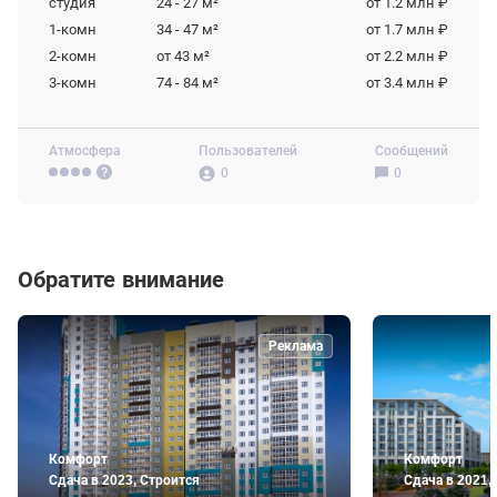
студия
24 - 27
м²
от 1.2 млн ₽
1-комн
34 - 47
м²
от 1.7 млн ₽
2-комн
от 43
м²
от 2.2 млн ₽
3-комн
74 - 84
м²
от 3.4 млн ₽
Атмосфера
Пользователей
Сообщений
0
0
Обратите внимание
Реклама
Комфорт
Комфорт
Сдача в 2023, Строится
Сдача в 2021,