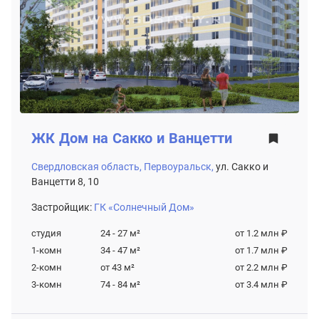
ЖК
Дом на Сакко и Ванцетти
Свердловская область,
Первоуральск,
ул. Сакко и
Ванцетти 8, 10
Застройщик:
ГК «Солнечный Дом»
студия
24 - 27
м²
от 1.2 млн ₽
1-комн
34 - 47
м²
от 1.7 млн ₽
2-комн
от 43
м²
от 2.2 млн ₽
3-комн
74 - 84
м²
от 3.4 млн ₽