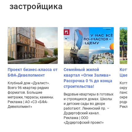
застройщика
Проект бизнес-класса от
Семейный жилой
Котте
БФА-Девелопмент
квартал «Огни Залива»
Цвет
Рассрочка 0 % до конца
,
Клубный дом «Дуалист».
Коттед
строительства!
Всего 96 квартир редких
окруже
форматов. Большие
панора
Видовые квартиры в готовых
метражи, террасы, камины.
окрестн
и строящихся домах. Школы
Реклама | АО «СЗ «БФА-
родник
и детские сады во дворе
Девелопмент»
Реклама
работают. Ленинский пр. –
Дудергофский канал.
Реклама | ООО
«Дудергофский проект»