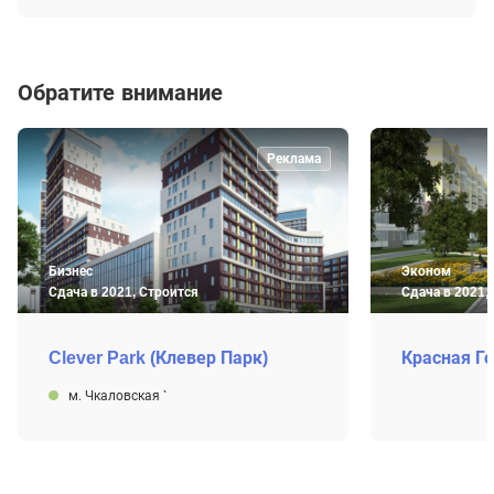
Обратите внимание
Реклама
Бизнес
Эконом
Сдача в 2021, Строится
Сдача в 2021,
Clever Park (Клевер Парк)
Красная Г
м. Чкаловская
`