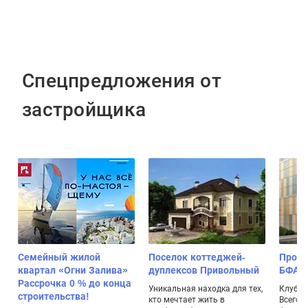
Спецпредложения от
застройщика
Семейный жилой
Поселок коттеджей-
Проек
квартал «Огни Залива»
дуплексов Привольный
БФА-Д
Рассрочка 0 % до конца
Уникальная находка для тех,
Клубны
строительства!
кто мечтает жить в
Всего 