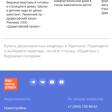
комфортабельном доме в
формат
Видовые квартиры в готовых
тихом живописном месте!
метраж
и строящихся домах. Школы
Реклам
и детские сады во дворе
Девело
работают. Ленинский пр. –
Дудергофский канал.
Реклама | ООО
«Дудергофский проект»
Купить двухкомнатные квартиры в Заречном. Переходите
и выбирайте квартиры, читайте отзывы, общайтесь с
будущими соседями.
Недвижимость
По общим вопросам
+7 (495) 150-90-61
Новостройки