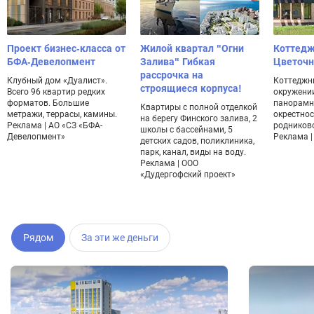
Проект бизнес-класса от
Жилой квартал "Огни
Коттедж
БФА-Девелопмент
Залива" Гибкая
Цветоч
рассрочка на
Клубный дом «Дуалист».
Коттеджн
строящиеся корпуса!
Всего 96 квартир редких
окружении
форматов. Большие
панорамн
Квартиры с полной отделкой
метражи, террасы, камины.
окрестнос
на берегу Финского залива, 2
Реклама | АО «СЗ «БФА-
родников
школы с бассейнами, 5
Девелопмент»
Реклама | 
детских садов, поликлиника,
парк, канал, виды на воду.
Реклама | ООО
«Дудергофский проект»
Рядом
За эти же деньги