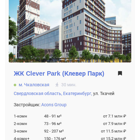
ЖК
Clever Park (Клевер Парк)
м. Чкаловская
30 мин.
Свердловская область,
Екатеринбург,
ул. Ткачей
Застройщик:
Acons Group
1-комн
48 - 91
м²
от 7.1 млн ₽
2-комн
73 - 96
м²
от 7.9 млн ₽
3-комн
92 - 207
м²
от 11.5 млн ₽
4-комн+
150 - 176
м²
от 15.2 млн ₽