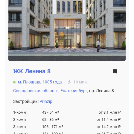
ЖК
Ленина 8
м. Площадь 1905 года
14 мин.
Свердловская область,
Екатеринбург,
пр. Ленина 8
Застройщик:
Prinzip
1-комн
43 - 54
м²
от 8.1 млн ₽
2-комн
62 - 86
м²
от 11.4 млн ₽
3-комн
106 - 171
м²
от 14.2 млн ₽
4-комн+
134 - 190
м²
от 26.7 млн ₽