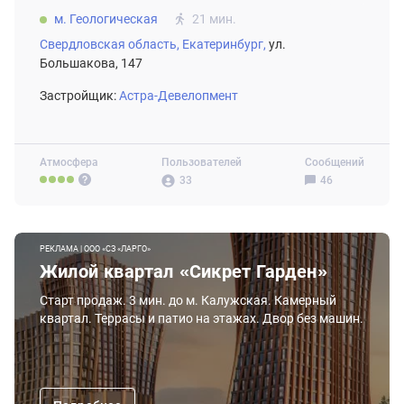
м. Геологическая
21 мин.
Свердловская область,
Екатеринбург,
ул.
Большакова, 147
Застройщик:
Астра-Девелопмент
Атмосфера
Пользователей
Сообщений
33
46
РЕКЛАМА | ООО «СЗ «ЛАРГО»
Жилой квартал «Сикрет Гарден»
Старт продаж. 3 мин. до м. Калужская. Камерный
квартал. Террасы и патио на этажах. Двор без машин.