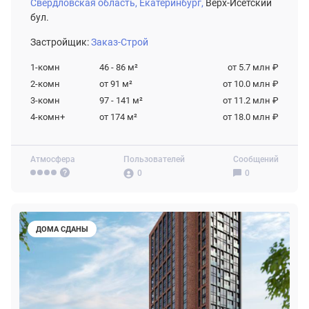
Свердловская область,
Екатеринбург,
Верх-Исетский
бул.
Застройщик:
Заказ-Строй
1-комн
46 - 86
м²
от 5.7 млн ₽
2-комн
от 91
м²
от 10.0 млн ₽
3-комн
97 - 141
м²
от 11.2 млн ₽
4-комн+
от 174
м²
от 18.0 млн ₽
Атмосфера
Пользователей
Сообщений
0
0
ДОМА СДАНЫ