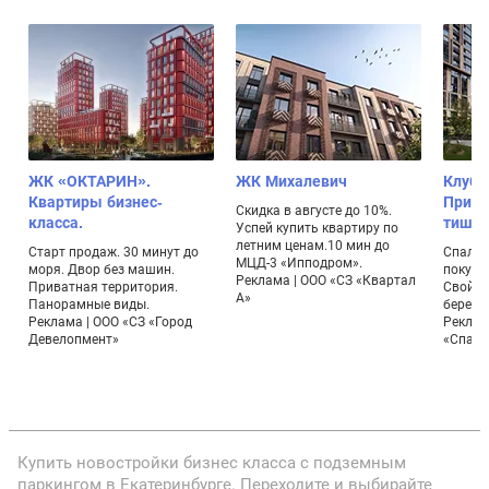
ЖК «ОКТАРИН».
ЖК Михалевич
Клубн
Квартиры бизнес-
Прима
Скидка в августе до 10%.
класса.
тиши
Успей купить квартиру по
летним ценам.10 мин до
Старт продаж. 30 минут до
Спальн
МЦД-3 «Ипподром».
моря. Двор без машин.
покупк
Реклама | ООО «СЗ «Квартал
Приватная территория.
Свой э
А»
Панорамные виды.
берего
Реклама | ООО «СЗ «Город
Реклам
Девелопмент»
«Спарт
Купить новостройки бизнес класса с подземным
паркингом в Екатеринбурге. Переходите и выбирайте