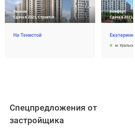
Эконом
Комфорт
Сдача в 2021, Строится
Сдача в 2021,
На Тенистой
Екатерини
м. Уральск
Спецпредложения от
застройщика