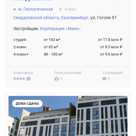
м. Геологическая
8 мин.
Свердловская область,
Екатеринбург,
ул. Гоголя 57
Застройщик:
Корпорация «Маяк»
студия
от 163
м²
от 17.8 млн ₽
2-комн
от 85
м²
от 8.5 млн ₽
4-комн+
88 - 185
м²
от 9.6 млн ₽
Атмосфера
Пользователей
Сообщений
0
0
ДОМА СДАНЫ