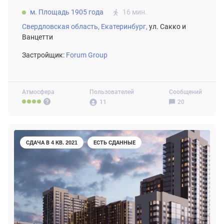
м. Площадь 1905 года
16 мин.
Свердловская область,
Екатеринбург,
ул. Сакко и
Ванцетти
Застройщик:
Forum Group
Атмосфера
Пользователей
Сообщений
11
20
СДАЧА В 4 КВ. 2021
ЕСТЬ СДАННЫЕ