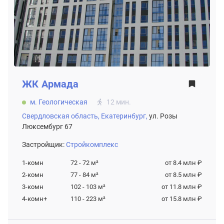
ЖК
Армада
м. Геологическая
12 мин.
Свердловская область,
Екатеринбург,
ул. Розы
Люксембург 67
Застройщик:
Стройкомплекс
1-комн
72 - 72
м²
от 8.4 млн ₽
2-комн
77 - 84
м²
от 8.5 млн ₽
3-комн
102 - 103
м²
от 11.8 млн ₽
4-комн+
110 - 223
м²
от 15.8 млн ₽